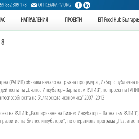
59 882 809 178
OFFICE@RAPIV.ORG
НАС
НАПРАВЛЕНИЯ
ПРОЕКТИ
EIT Food Hub Българи
18
рна (РАПИВ) обявява начало на тръжна процедура „Избор с публична пок
 дейността на „Бизнес Инкубатор–Варна към РАПИВ”, по проект на РАПИ
тоспособността на българската икономика” 2007 -2013
роект на РАПИВ: „Разширяване на Бизнес Инкубатор – Варна към РАПИВ”
развитие на бизнес инкубатори”, по оперативна програма „Развитие н