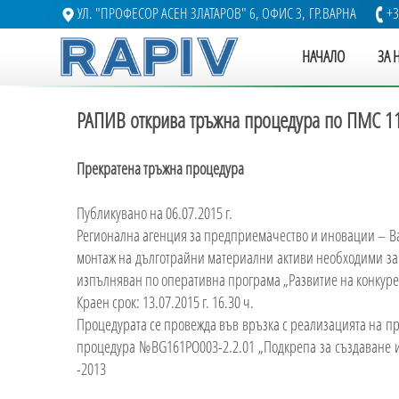
УЛ. "ПРОФЕСОР АСЕН ЗЛАТАРОВ" 6, ОФИС 3, ГР.ВАРНА
+3
НАЧАЛО
ЗА 
РАПИВ открива тръжна процедура по ПМС 1
Прекратена тръжна процедура
Публикувано на 06.07.2015 г.
Регионална агенция за предприемачество и иновации – Ва
монтаж на дълготрайни материални активи необходими за
изпълняван по оперативна програма „Развитие на конкурен
Краен срок: 13.07.2015 г. 16.30 ч.
Процедурата се провежда във връзка с реализацията на п
процедура №BG161PO003-2.2.01 „Подкрепа за създаване и 
-2013