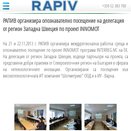
+359 52 383 700
РАПИВ организира опознавателно посещение на делегация
от регион Западна Швеция по проект INNOMOT
На 21 и 22.11.2013 г. РАПИВ организира междурегионална работна среща и
опознавателно посещение по проект INNOMOT програма INTERREG IVC на ЕК.
На делегация от регион Западна Швеция, водещи партньори на проекта, са
представени добри практики от Североизточния регион на България в сферата
на нетехнологичните иновации. Организирани са посещения във
високотехнологичната ИТ компания “Шопметрикс” ООД и в ИУ - Варна.