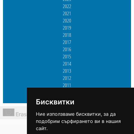
2022
2021
2020
2019
2018
2017
2016
2015
2014
2013
2012
2011
2010
2009
Бисквитки
Ние използваме бисквитки, за да
подобрим сърфирането ви в нашия
ул. "Професор Асен Златаров" 6, офис 3, гр. Варна
сайт.